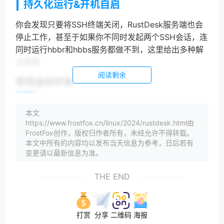
持久化运行&开机自启
你会发现只要将SSH终端关闭，RustDesk服务端也会
停止工作，甚至于如果你不同时发起两个SSH会话，连
同时运行hbbr和hbbs服务都做不到，这里给出多种解
决思路
阅读剩余
使用虚拟终端
在刚才准备的运行目录下运行hbbs：
本文
https://www.frostfox.cn/linux/2024/rustdesk.html由
apt
install screen
FrostFox创作，版权归作者所有，未经允许不得转载。
screen
-R hbbs
本文中所有的内容均以发布当天信息为参考，日后若有
./hbbs
-k _
变更请以最新信息为准。
然后Ctrl+a和d返回主终端，同理运行hbbr
THE END
screen
 -R hbbr

./hbbr -k _
然后现在即使关掉shell，RustDesk的两个服务hbbr和
打赏
分享
二维码
海报