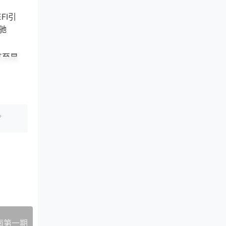
FI引
驰
甚至是
行。由
载。
W左右，
U为
南第一期