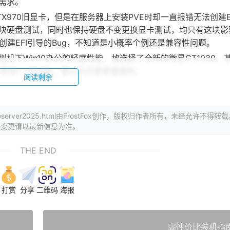
需求。
970旧显卡，但是在服务器上安装PVE时却一直报错无法创建E
块硬盘测试，同时也保持硬盘不变更换显卡测试，均只有这块影
到无法创建EFI引导的Bug，不知道是小概率个例还是兼容性问题。
下Win10办公的轻度性能，故选择了全新的微星GT1030，
年质保+Z低功耗，我认为还是很值得的。
阅读剩余
了...
），仍然没理线，反正是服务器又不天天盯着看，能用就
/2025/homeserver2025.html由FrostFox创作，版权归作者所有，未经允许不得转
，所以RGB没了。
有变更请以最新信息为准。
THE END
是家用机的基本要求了。待机功耗在45W左右，峰值双烤180
待机:指启动PVE并且三台虚拟机全部开机空载，PVE设置CP
打赏
分享
二维码
海报
高性价比装机指