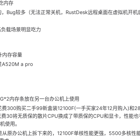
分吃内存
拟化后的，Bug较多（无法正常关机，RustDesk远程桌面在虚拟机开
等高负载场景明显吃力
提升内存容量
520M a pro
6G*2内存条放在另一台办公机上使用
费300购买二手99新盒装12100F(一手买家24年12月购入)和2
相当于花费30将无质保的散片CPU换成了带质保的CPU和显卡，性能
公机使用。
ro就是从原办公机上拆下来的，12100F单核性能更强，5500多核性