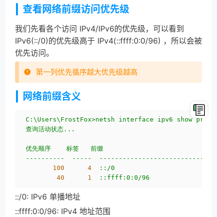
查看网络前缀访问优先级
我们先看各个访问 IPv4/IPv6的优先级，可以看到
IPv6(::/0)的优先级高于 IPv4(::ffff:0:0/96) ，所以会被
优先访问。
第一列优先循序越大优先级越高
网络前缀含义
C:\Users\FrostFox>netsh
interface
ipv6
show
prefi
查询活动状态...
优先顺序
标签
前缀
----------
-----
------------------------------
100
4
::/0
40
1
::ffff:0:0/96
::/0: IPv6 单播地址
::ffff:0:0/96: IPv4 地址范围