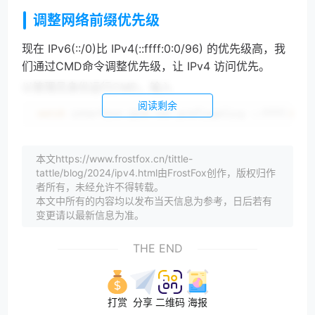
调整网络前缀优先级
现在 IPv6(::/0)比 IPv4(::ffff:0:0/96) 的优先级高，我
们通过CMD命令调整优先级，让 IPv4 访问优先。
以管理员身份运行CMD，输入
阅读剩余
netsh
 interface ipv
6
 set prefixpolicy ::ffff:
0
:
0
/
让IPv4(::ffff:0:0/96) 优先级最高。
本文https://www.frostfox.cn/tittle-
之后可通过ping栈站点来检查是否生效。
tattle/blog/2024/ipv4.html由FrostFox创作，版权归作
然而你会发现，重启电脑后还是 IPv6 访问优先。
者所有，未经允许不得转载。
本文中所有的内容均以发布当天信息为参考，日后若有
这是因为网络前缀访问优先级中只剩下 IPv4，加回
变更请以最新信息为准。
IPv6 的网络前缀即可达到IPv4 访问优先的目的。
THE END
netsh
 interface ipv
6
 add  prefixpolicy ::/
0
40
1
打赏
分享
二维码
海报