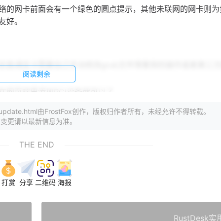
络的网卡前面会有一个绿色的圆点提示，其他未联网的网卡则为
友好。
前直通显卡需要自己手动修改grub文件等繁琐的操作或者第三
阅读剩余
在网页端里添加PCI设备就可以了
/2025/pve-update.html由FrostFox创作，版权归作者所有，未经允许不得转载。
有变更请以最新信息为准。
PVE8.3已经升级到了最新的Debian12，那么以前换源的教程
THE END
这点在PVE上也自然继承了，但是由于我并不使用ipv6所以提升感知
打赏
分享
二维码
海报
.3带来的体验优化不多但依然有，推荐在备份好数据后进行升级，不
RustDesk