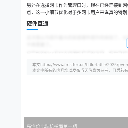
另外在选择网卡作为管理口时，现在已经连接到网
点，这一小细节优化对于多网卡用户来说真的特别
硬件直通
这次我认为提升最大的就是硬件提升的体验了，以
不再需要了。
只要你的Bios开启支持硬件直通的选项，然后直接
Debian12
本文https://www.frostfox.cn/tittle-tattle
本文中所有的内容均以发布当天信息为参考，日后若
众所周知，PVE是基于Debian开发的，这次最新的
需要更新了。
另外据说Debian12对ipv6支持优化了许多，
结语
总的来说对于普通用户而言，PVE7.4升级到8
老显卡的话需谨慎。
高性价比装机指南第一期