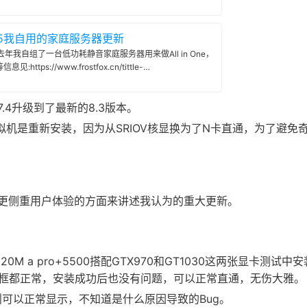
25我自用的家庭服务器更新
 去年我自组了一台低功耗静音家庭服务器用来做All in One，
息见:https://www.frostfox.cn/tittle-
e/blog/2024/home……
.4升级到了最新的8.3版本。
拟机是重新安装，因为从SRIOV核显换为了N卡直通，为了避免
将更侧重用户体验的方面来讲述我认为的重大更新。
 a pro+5500搭配GTX970和GT1030这两张显卡测试中
框都正常，安装成功后也没有问题，可以正常直通，无伤大雅。
则可以正常显示，不知道是什么原因导致的Bug。