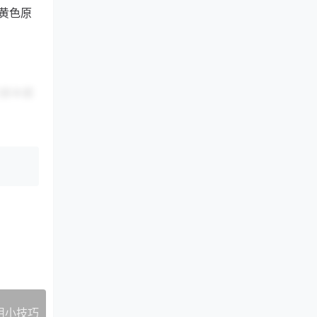
黄色原
方脚本都
中的源也
不明显。
过搭配
实用小技巧