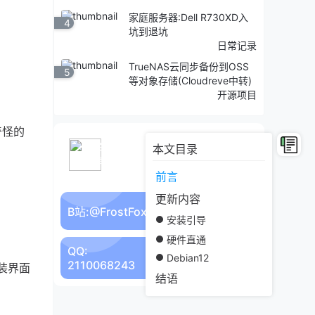
家庭服务器:Dell R730XD入
4
坑到退坑
日常记录
TrueNAS云同步备份到OSS
5
等对象存储(Cloudreve中转)
开源项目
奇怪的
霜狐-FrostFox
本文目录
致力于分享经验和制作教程的站长！
前言
更新内容
B站:
@FrostFox-霜狐
去看看
安装引导
硬件直通
QQ:
Debian12
2110068243
安装界面
结语