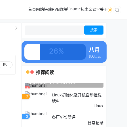
Linux
首页
网站搭建
PVE教程
技术杂谈
关于
八月
26%
8天已过
推荐阅读
解决自签证书不安全的提示
1
Linux初始化及开机自动挂载
2
硬盘
Linux
3
各厂VPS简评
日常记录